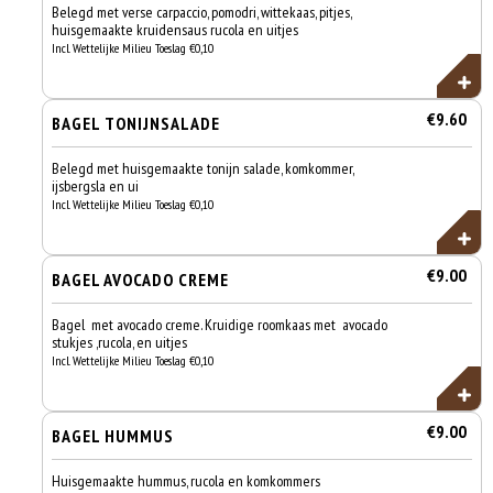
Belegd met verse carpaccio, pomodri, wittekaas, pitjes,
huisgemaakte kruidensaus rucola en uitjes
Incl. Wettelijke Milieu Toeslag €0,10
€9.60
BAGEL TONIJNSALADE
Belegd met huisgemaakte tonijn salade, komkommer,
ijsbergsla en ui
Incl. Wettelijke Milieu Toeslag €0,10
€9.00
BAGEL AVOCADO CREME
Bagel met avocado creme. Kruidige roomkaas met avocado
stukjes ,rucola, en uitjes
Incl. Wettelijke Milieu Toeslag €0,10
€9.00
BAGEL HUMMUS
Huisgemaakte hummus, rucola en komkommers