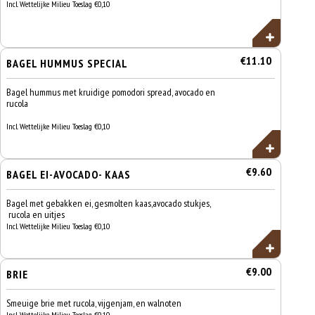
Incl. Wettelijke Milieu Toeslag €0,10
€11.10
BAGEL HUMMUS SPECIAL
Bagel hummus met kruidige pomodori spread, avocado en
rucola
Incl. Wettelijke Milieu Toeslag €0,10
€9.60
BAGEL EI-AVOCADO- KAAS
Bagel met gebakken ei, gesmolten kaas,avocado stukjes,
rucola en uitjes
Incl. Wettelijke Milieu Toeslag €0,10
€9.00
BRIE
Smeuige brie met rucola, vijgenjam, en walnoten
Incl. Wettelijke Milieu Toeslag €0,10