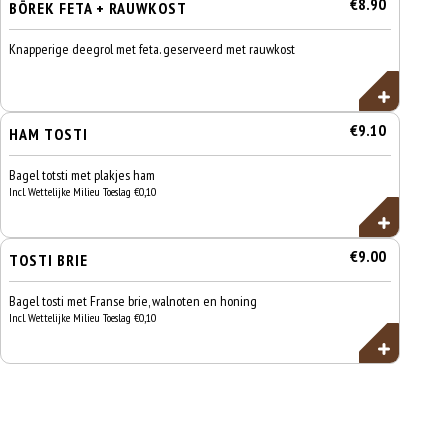
€8.90
BÖREK FETA + RAUWKOST
Knapperige deegrol met feta. geserveerd met rauwkost
€9.10
HAM TOSTI
Bagel totsti met plakjes ham
Incl. Wettelijke Milieu Toeslag €0,10
€9.00
TOSTI BRIE
Bagel tosti met Franse brie, walnoten en honing
Incl. Wettelijke Milieu Toeslag €0,10