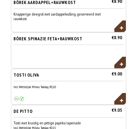
€8.90
BÖREK AARDAPPEL+RAUWKOST
Knapperige deegrol met aardappelvulling. geserveerd met
rauwkost
€8.90
BÖREK SPINAZIE FETA+RAUWKOST
€9.00
TOSTI OLIVA
Incl. Wettelijke Milieu Toeslag €0,10
€9.05
DE PITTO
Tosti met kruidig en pittige paprika tapenade
Incl. Wettelijke Milieu Toeslag €0,15