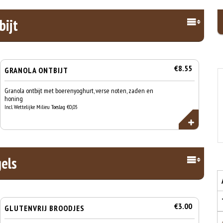
bijt
€8.55
GRANOLA ONTBIJT
Granola ontbijt met boerenyoghurt, verse noten, zaden en
honing
Incl. Wettelijke Milieu Toeslag €0,05
els
€3.00
GLUTENVRIJ BROODJES