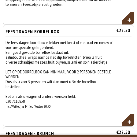
te smeren. Feestelijke zoetigheden.
€22.50
FEESTDAGEN BORRELBOX
De feestdagen borrelbox is lekker met kerst of met oud en nieuw of
voor uw speciale gelegenheid.
Een goed gevulde borrelbox bestaat uit:
zalmbouchee, wraps, nachos met dip, borrelnoten, brieá la fruit
diverse schaaltjes mezzes, fruit, olijven, salami en spiniazieroletje.
LET OP DE BORRELBOX KAN MINIMAAL VOOR 2 PERSONEN BESTELD
WORDEN.
Dus als u voor 3 personen wilt dan moet u 3x de borrelbox
bestellen.
Bel ons als u vragen of andere wensen hebt.
030 7116838
Incl. Wettelijke Milieu Toeslag €0,50
€22.50
FEESTDAGEN - BRUNCH