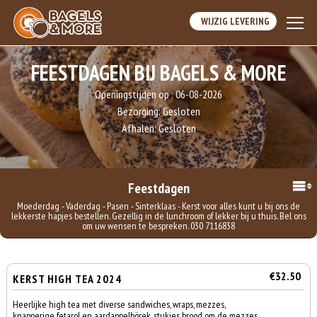
WIJZIG LEVERING
FEESTDAGEN BIJ BAGELS & MORE
Openingstijden op :
06-08-2026
Bezorging:
Gesloten
Afhalen:
Gesloten
Feestdagen
Moederdag - Vaderdag - Pasen - Sinterklaas - Kerst voor alles kunt u bij ons de
lekkerste hapjes bestellen. Gezellig in de lunchroom of lekker bij u thuis. Bel ons
om uw wensen te bespreken. 030 7116838
€32.50
KERST HIGH TEA 2024
Heerlijke high tea met diverse sandwiches, wraps, mezzes,
knapperige fetarol en aardappelbörek, stukjes brood om de mezzes