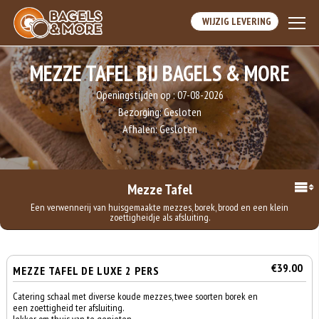
WIJZIG LEVERING
MEZZE TAFEL BIJ BAGELS & MORE
Openingstijden op :
07-08-2026
Bezorging:
Gesloten
Afhalen:
Gesloten
Mezze Tafel
Een verwennerij van huisgemaakte mezzes, borek, brood en een klein
zoettigheidje als afsluiting.
€39.00
MEZZE TAFEL DE LUXE 2 PERS
Catering schaal met diverse koude mezzes, twee soorten borek en
een zoettigheid ter afsluiting.