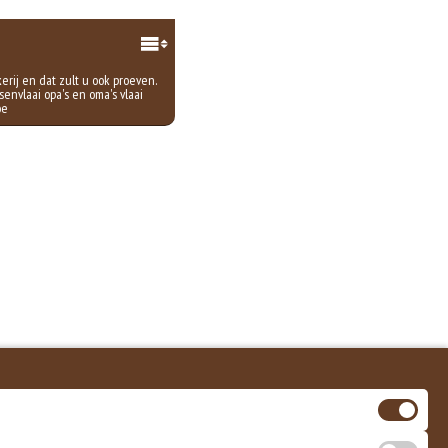
rij en dat zult u ook proeven.
envlaai opa's en oma's vlaai
oe