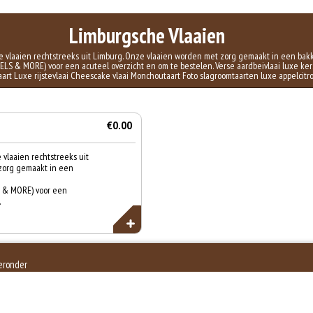
Limburgsche Vlaaien
vlaaien rechtstreeks uit Limburg. Onze vlaaien worden met zorg gemaakt in een bakke
S & MORE) voor een acuteel overzicht en om te bestelen. Verse aardbeivlaai luxe kers
aart Luxe rijstevlaai Cheescake vlaai Monchoutaart Foto slagroomtaarten luxe appelcitr
€0.00
vlaaien rechtstreeks uit
zorg gemaakt in een
 & MORE) voor een
.
ieronder