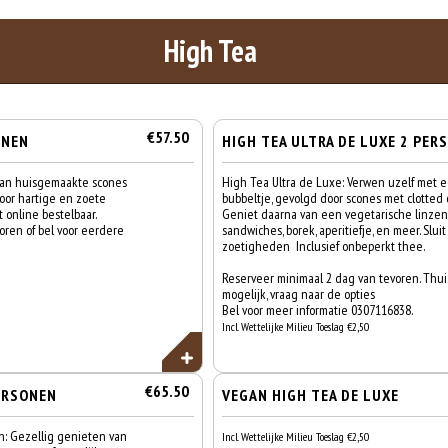
High Tea
€57.50
ONEN
HIGH TEA ULTRA DE LUXE 2 PERS
van huisgemaakte scones
High Tea Ultra de Luxe: Verwen uzelf met
oor hartige en zoete
bubbeltje, gevolgd door scones met clotted 
t online bestelbaar.
Geniet daarna van een vegetarische linzen
ren of bel voor eerdere
sandwiches, borek, aperitiefje, en meer. Slui
zoetigheden Inclusief onbeperkt thee.
Reserveer minimaal 2 dag van tevoren. Thu
mogelijk, vraag naar de opties
Bel voor meer informatie 0307116838.
Incl. Wettelijke Milieu Toeslag €2,50
€65.50
ERSONEN
VEGAN HIGH TEA DE LUXE
n: Gezellig genieten van
Incl. Wettelijke Milieu Toeslag €2,50