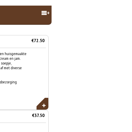
€72.50
 een huisgemaakte
cream en jam.
 soepje,
t af met diverse
isbezorging
€37.50