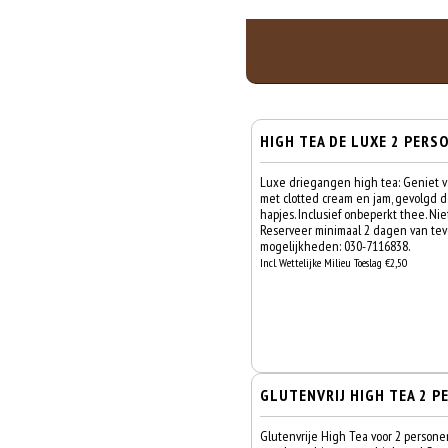
HIGH TEA DE LUXE 2 PERS
Luxe driegangen high tea: Geniet 
met clotted cream en jam, gevolgd d
hapjes. Inclusief onbeperkt thee. Nie
Reserveer minimaal 2 dagen van tevo
mogelijkheden: 030-7116838.
Incl. Wettelijke Milieu Toeslag €2,50
GLUTENVRIJ HIGH TEA 2 P
Glutenvrije High Tea voor 2 persone