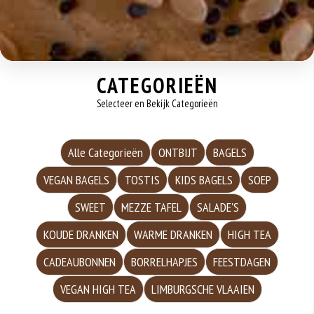
CATEGORIEËN
Selecteer en Bekijk Categorieën
Alle Categorieën
ONTBIJT
BAGELS
VEGAN BAGELS
TOSTIS
KIDS BAGELS
SOEP
SWEET
MEZZE TAFEL
SALADE'S
KOUDE DRANKEN
WARME DRANKEN
HIGH TEA
CADEAUBONNEN
BORRELHAPJES
FEESTDAGEN
VEGAN HIGH TEA
LIMBURGSCHE VLAAIEN